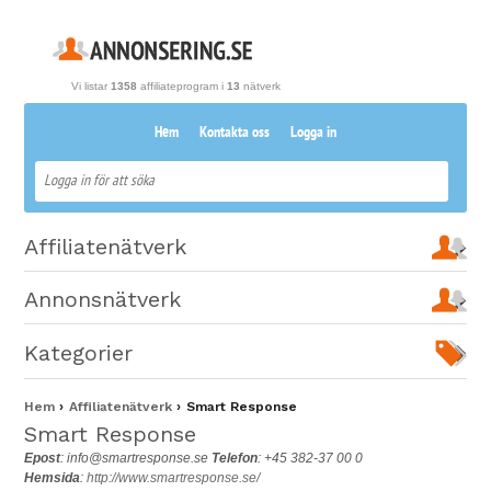
Vi listar
1358
affiliateprogram i
13
nätverk
Hem
Kontakta oss
Logga in
Affiliatenätverk
Annonsnätverk
Kategorier
Hem
Affiliatenätverk
Smart Response
Smart Response
Epost
:
info@smartresponse.se
Telefon
: +45 382-37 00 0
Hemsida
:
http://www.smartresponse.se/