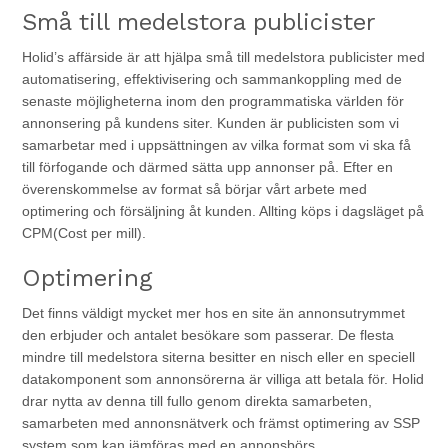
Små till medelstora publicister
Holid’s affärside är att hjälpa små till medelstora publicister med
automatisering, effektivisering och sammankoppling med de
senaste möjligheterna inom den programmatiska världen för
annonsering på kundens siter. Kunden är publicisten som vi
samarbetar med i uppsättningen av vilka format som vi ska få
till förfogande och därmed sätta upp annonser på. Efter en
överenskommelse av format så börjar vårt arbete med
optimering och försäljning åt kunden. Allting köps i dagsläget på
CPM(Cost per mill).
Optimering
Det finns väldigt mycket mer hos en site än annonsutrymmet
den erbjuder och antalet besökare som passerar. De flesta
mindre till medelstora siterna besitter en nisch eller en speciell
datakomponent som annonsörerna är villiga att betala för. Holid
drar nytta av denna till fullo genom direkta samarbeten,
samarbeten med annonsnätverk och främst optimering av SSP
system som kan jämföras med en annonsbörs.