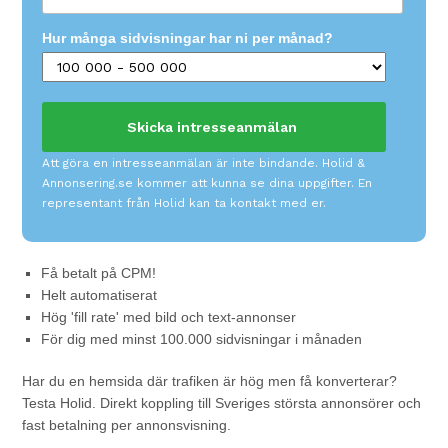
Hur många sidvisningar har ni per månad?
Att göra en intresseanmälan är inte bindande. Holid &
Annonsering.se kommer att kunna se dina uppgifter. En
representant från Holid kan ta kontakt med er.
Få betalt på CPM!
Helt automatiserat
Hög 'fill rate' med bild och text-annonser
För dig med minst 100.000 sidvisningar i månaden
Har du en hemsida där trafiken är hög men få konverterar?
Testa Holid. Direkt koppling till Sveriges största annonsörer och
fast betalning per annonsvisning.