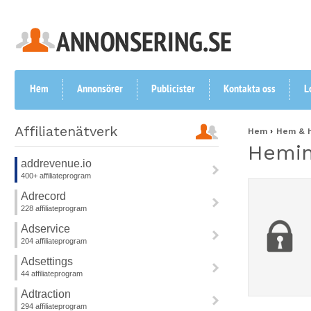
Hem
Annonsörer
Publicister
Kontakta oss
L
Affiliatenätverk
Hem
Hem & 
Hemin
addrevenue.io
>
400+ affiliateprogram
Adrecord
>
228 affiliateprogram
Adservice
>
204 affiliateprogram
Adsettings
>
44 affiliateprogram
Adtraction
>
294 affiliateprogram