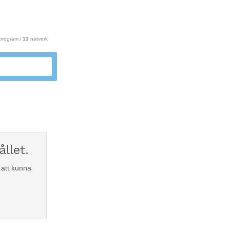
eprogram i
13
nätverk
llet.
att kunna