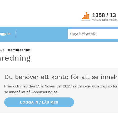
1358 / 13
Vi listar
1358
affiliat
ogga in
hus
Heminredning
redning
Du behöver ett konto för att se innehå
Från och med den 15:e November 2019 så behöver du ett konto för 
se innehållet på Annonsering.se.
LOGGA IN / LÄS MER