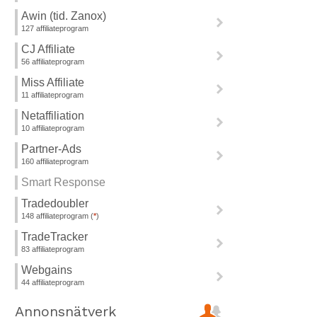
Awin (tid. Zanox)
>
127 affiliateprogram
CJ Affiliate
>
56 affiliateprogram
Miss Affiliate
>
11 affiliateprogram
Netaffiliation
>
10 affiliateprogram
Partner-Ads
>
160 affiliateprogram
Smart Response
Tradedoubler
>
148 affiliateprogram (
*
)
TradeTracker
>
83 affiliateprogram
Webgains
>
44 affiliateprogram
Annonsnätverk